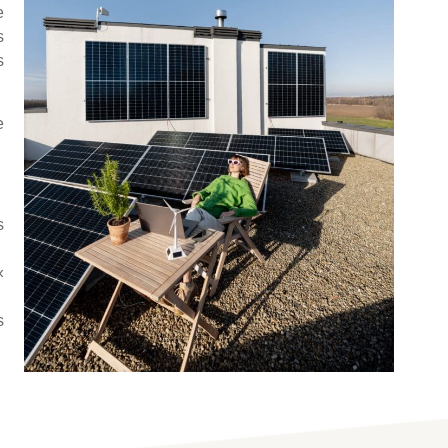
e
s
s
e
s
«
s