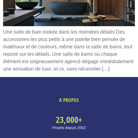
Une salle de bain lookée dans les moindres détails Des
accessoires les plus petits à une palette bien pensée de
matériaux et de couleurs, même dans la salle de bains, tout
repose sur les détails. Une salle de bains où chaque
élément est soigneusement agencé dégage immédiatement
une sensation de luxe, et ce, sans nécessiter […]
A PROPOS
23,000
+
Projets depuis 2002