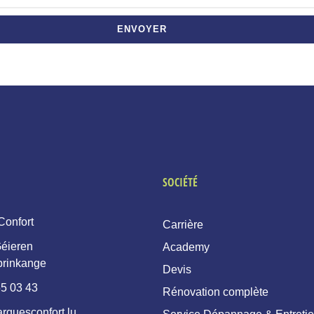
ENVOYER
SOCIÉTÉ
Confort
Carrière
éieren
Academy
prinkange
Devis
5 03 43
Rénovation complète
rquesconfort.lu