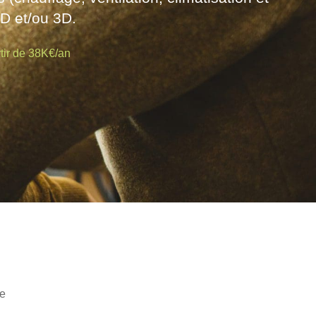
2D et/ou 3D.
tir de 38K€/an
re