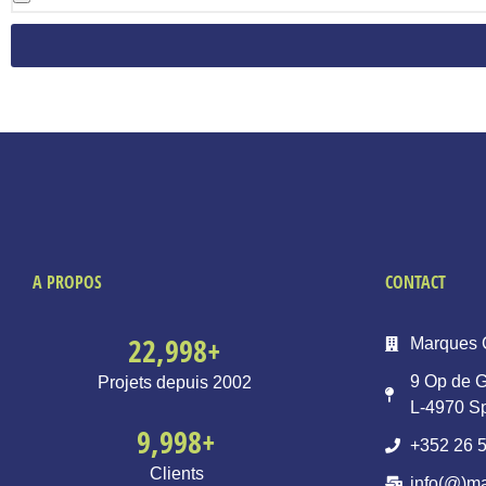
A PROPOS
CONTACT
23,000
+
Marques 
9 Op de G
Projets depuis 2002
L-4970 S
10,000
+
+352 26 5
Clients
info(@)ma