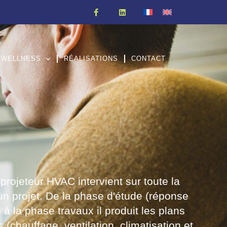
WELLNESS
RÉALISATIONS
CONTACT
projeteur HVAC intervient sur toute la
un projet. De la phase d'étude (réponse
 à la phase travaux il produit les plans
s (chauffage, ventilation, climatisation et