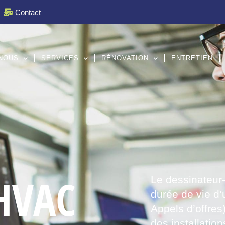
Contact
NOUS
SERVICES
RÉNOVATION
ENTRETIEN
 HVAC
Le dessinateur-
durée de vie d’
Appels d’offres)
des installation