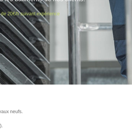
r de 20€/h suivant expérience
vaux neufs.
).