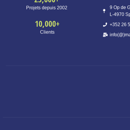
9 Op de G
Projets depuis 2002
L-4970 S
10,000
+
+352 26 5
Clients
info(@)ma