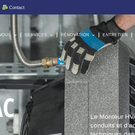
Contact
NOUS
SERVICES
RÉNOVATION
ENTRETIEN
AC
Le Monteur HVAC
conduits et d’a
techniques dans